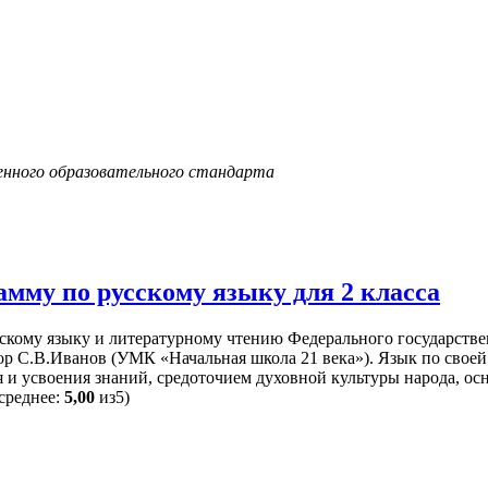
енного образовательного стандарта
мму по русскому языку для 2 класса
кому языку и литературному чтению Федерального государствен
ор С.В.Иванов (УМК «Начальная школа 21 века»). Язык по своей
я и усвоения знаний, средоточием духовной культуры народа, ос
среднее:
5,00
из5)