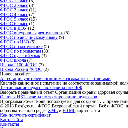
ФГОС 1 класс
(5)
ФГОС 2 класс
(3)
ФГОС 3 класс
(11)
ФГОС 4 класс
(7)
ФГОС 5 класс
(15)
ФГОС 6 класс
(1)
ФГОС в ДОУ
(12)
ФГОС внеурочная деятельность
(5)
ФГОС по английскому языку
(9)
ФГОС по ИЗО
(5)
ФГОС по математике
(5)
ФГОС по предметам
(33)
ФГОС русский язык
(3)
ФГОС школа
(7)
Школа 2100 ФГОС
(2)
Школа России ФГОС
(2)
Новое на сайте
Аттестация учителей английского языка тест с ответами
Квалификационное испытание на соответствие занимаемой должн
Тестирование педагогов. Ответы по ОБЖ
Выбрать правильный ответ Организация охраны здоровья обучаю
Основы ИКТ ответы по тестированию педагогов
Программа Power Point используется для создания …. презента
© 2018 Rosfgos.ru | ФГОС Всероссийский портал. Всё о ФГОС: 
образовательной среде |
XML
и
HTML
карты сайта
Как получить сертификат
Карта сайта
Контакты