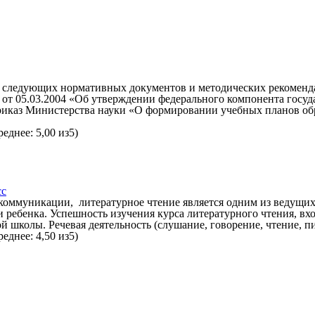
ве следующих нормативных документов и методических рекоменд
от 05.03.2004 «Об утверждении федерального компонента госуд
Приказ Министерства науки «О формировании учебных планов об
реднее:
5,00
из5)
сс
 коммуникации, литературное чтение является одним из ведущи
ебенка. Успешность изучения курса литературного чтения, вхо
школы. Речевая деятельность (слушание, говорение, чтение, пис
реднее:
4,50
из5)