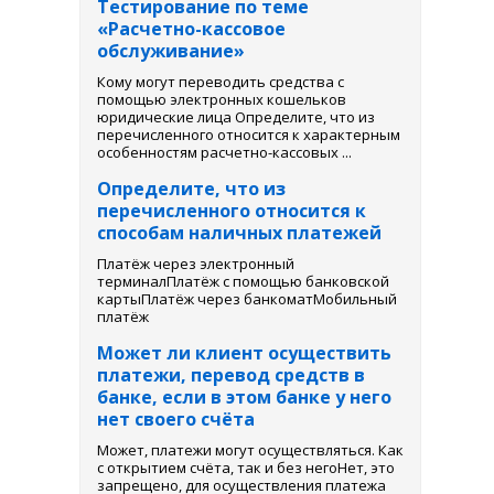
Тестирование по теме
«Расчетно-кассовое
обслуживание»
Кому могут переводить средства с
помощью электронных кошельков
юридические лица Определите, что из
перечисленного относится к характерным
особенностям расчетно-кассовых ...
Определите, что из
перечисленного относится к
способам наличных платежей
Платёж через электронный
терминалПлатёж с помощью банковской
картыПлатёж через банкоматМобильный
платёж
Может ли клиент осуществить
платежи, перевод средств в
банке, если в этом банке у него
нет своего счёта
Может, платежи могут осуществляться. Как
с открытием счёта, так и без негоНет, это
запрещено, для осуществления платежа