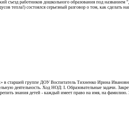
йский съезд работников дошкольного образования под названием 
адусов тепла!) состоялся серьезный разговор о том, как сделат
 в старшей группе ДОУ Воспитатель Тихненко Ирина Ивановна 
льную деятельность. Ход НОД: I. Образовательные задачи. Закр
репить знания детей - каждый имеет право на имя, на фамилию. З