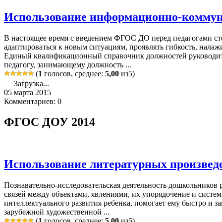
Использование информационно-комму
В настоящее время с введением ФГОС ДО перед педагогами ст
адаптироваться к новым ситуациям, проявлять гибкость, нал
Единый квалификационный справочник должностей руководите
педагогу, занимающему должность ...
(
1
голосов, среднее:
5,00
из5)
Загрузка...
05 марта 2015
Комментариев: 0
ФГОС ДОУ 2014
Использование литературных произведе
Познавательно-исследовательская деятельность дошкольников р
связей между объектами, явлениями, их упорядочение и систе
интеллектуального развития ребенка, помогает ему быстро и 
зарубежной художественной ...
(
1
голосов, среднее:
5,00
из5)