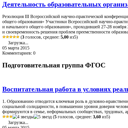
Деятельность образовательных органи
Резолюция III Всероссийской научно-практической конференц
общего образования» Участники Всероссийской научно-практ
и начального общего образования», проходившей 27-28 ноября 
и своевременность решения проблем преемственности образоват
(
3
голосов, среднее:
5,00
из5)
Загрузка...
05 марта 2015
Комментариев: 0
Подготовительная группа ФГОС
Воспитательная работа в условиях ре
1. Образованию отводится ключевая роль в духовно-нравствен
социальной солидарности, в повышении уровня доверия человек
формируются в семье, неформальных сообществах, трудовых, ар
(
5
голосов, среднее:
3,60
из5)
Загрузка...
05 марта 2015