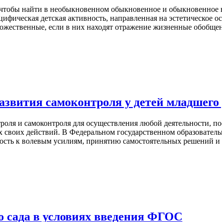
бы найти в необыкновенном обыкновенное и обыкновенное в
цифическая детская активность, направленная на эстетическое о
удожественные, если в них находят отражение жизненные обобщ
звития самоконтроля у детей младшего
оля и самоконтроля для осуществления любой деятельности, по
ах своих действий. В Федеральном государственном образовател
ость к волевым усилиям, принятию самостоятельных решений и д
о сада в условиях введения ФГОС