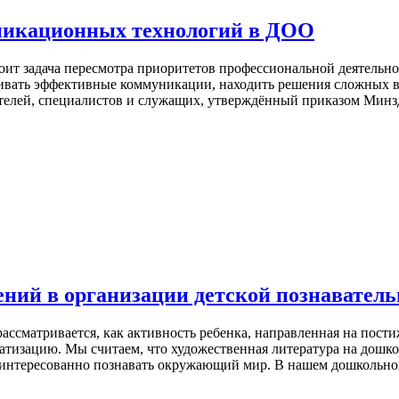
никационных технологий в ДОО
оит задача пересмотра приоритетов профессиональной деятельн
аживать эффективные коммуникации, находить решения сложных 
лей, специалистов и служащих, утверждённый приказом Минздр
ний в организации детской познаватель
ассматривается, как активность ребенка, направленная на пост
матизацию. Мы считаем, что художественная литература на дошк
заинтересованно познавать окружающий мир. В нашем дошкольно