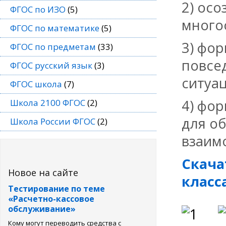
2) ос
ФГОС по ИЗО
(5)
много
ФГОС по математике
(5)
3) фо
ФГОС по предметам
(33)
повсе
ФГОС русский язык
(3)
ситуац
ФГОС школа
(7)
4) фо
Школа 2100 ФГОС
(2)
для о
Школа России ФГОС
(2)
взаим
Скача
Новое на сайте
класс
Тестирование по теме
«Расчетно-кассовое
обслуживание»
Кому могут переводить средства с