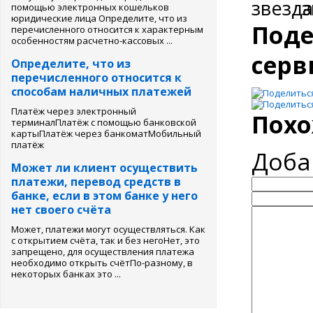
помощью электронных кошельков
юридические лица Определите, что из
Поде
перечисленного относится к характерным
особенностям расчетно-кассовых ...
серв
Определите, что из
перечисленного относится к
способам наличных платежей
Платёж через электронный
Похо
терминалПлатёж с помощью банковской
картыПлатёж через банкоматМобильный
платёж
Доба
Может ли клиент осуществить
платежи, перевод средств в
банке, если в этом банке у него
нет своего счёта
Может, платежи могут осуществляться. Как
с открытием счёта, так и без негоНет, это
запрещено, для осуществления платежа
необходимо открыть счётПо-разному, в
некоторых банках это ...