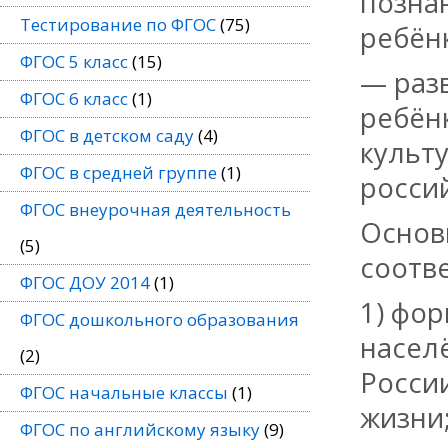
позна
Тестирование по ФГОС
(75)
ребён
ФГОС 5 класс
(15)
— раз
ФГОС 6 класс
(1)
ребёнк
ФГОС в детском саду
(4)
культ
ФГОС в средней группе
(1)
росси
ФГОС внеурочная деятельность
Основ
(5)
соотве
ФГОС ДОУ 2014
(1)
1) фо
ФГОС дошкольного образования
населё
(2)
России
ФГОС начальные классы
(1)
жизни
ФГОС по английскому языку
(9)