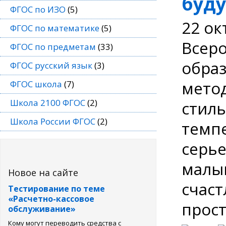
буд
ФГОС по ИЗО
(5)
22 ок
ФГОС по математике
(5)
Всер
ФГОС по предметам
(33)
образ
ФГОС русский язык
(3)
метод
ФГОС школа
(7)
Школа 2100 ФГОС
(2)
стиль
Школа России ФГОС
(2)
темпе
серье
малы
Новое на сайте
счаст
Тестирование по теме
«Расчетно-кассовое
просты
обслуживание»
Кому могут переводить средства с