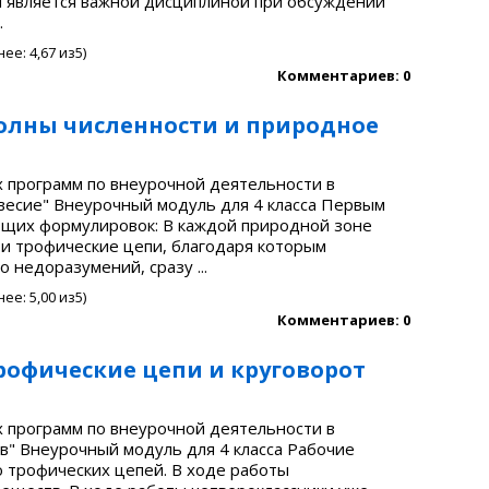
и является важной дисциплиной при обсуждении
.
нее:
4,67
из5)
Комментариев: 0
олны численности и природное
 программ по внеурочной деятельности в
весие" Внеурочный модуль для 4 класса Первым
ющих формулировок: В каждой природной зоне
ои трофические цепи, благодаря которым
 недоразумений, сразу ...
нее:
5,00
из5)
Комментариев: 0
офические цепи и круговорот
 программ по внеурочной деятельности в
в" Внеурочный модуль для 4 класса Рабочие
трофических цепей. В ходе работы