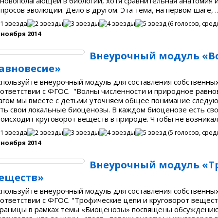
сновополагающей в биологии, хотя сравнительная анатомия 
просов эволюции. Дело в другом. Эта тема, на первом шаге, ..
(
6
голосов, сред
 ноября 2014
Внеурочный модуль «В
авновесие»
спользуйте внеурочный модуль для составления собственных
оответствии с ФГОС. "Волны численности и природное равно
агом мы вместе с детьми уточняем общее понимание следу
сть свои локальные биоценозы. В каждом биоценозе есть св
оисходит круговорот веществ в природе. Чтобы не возникало
(
5
голосов, сред
 ноября 2014
Внеурочный модуль «Тр
еществ»
спользуйте внеурочный модуль для составления собственных
ответствии с ФГОС. "Трофические цепи и круговорот вещест
траницы в рамках темы «Биоценозы» посвящены обсуждению 