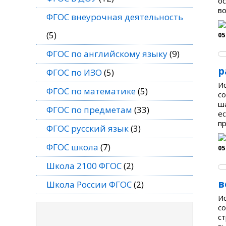
о
во
ФГОС внеурочная деятельность
(5)
05
ФГОС по английскому языку
(9)
р
ФГОС по ИЗО
(5)
И
ФГОС по математике
(5)
с
ш
ФГОС по предметам
(33)
е
пр
ФГОС русский язык
(3)
ФГОС школа
(7)
05
Школа 2100 ФГОС
(2)
в
Школа России ФГОС
(2)
И
со
с