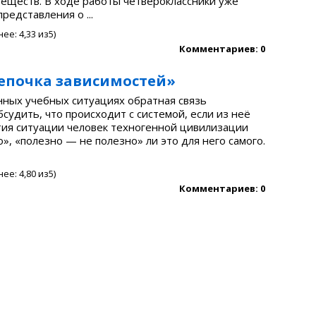
 веществ. В ходе работы четвероклассники уже
едставления о ...
нее:
4,33
из5)
Комментариев: 0
епочка зависимостей»
нных учебных ситуациях обратная связь
судить, что происходит с системой, если из неё
тия ситуации человек техногенной цивилизации
, «полезно — не полезно» ли это для него самого.
нее:
4,80
из5)
Комментариев: 0