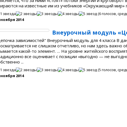
ясняется, что за ними «стоят» потоки энергии и круговорот
ираются на известные им из учебников «Окружающий мир» пр
(
6
голосов, сред
 ноября 2014
Внеурочный модуль «Ц
епочка зависимостей" Внеурочный модуль для 4 класса В да
осматривается не слишком отчетливо, но нам здесь важно об
ымается какой-то элемент. … На уровне житейского восприя
адиционно все оценивает с позиции «выгодно — не выгодно»
бственно ...
(
5
голосов, сред
 ноября 2014