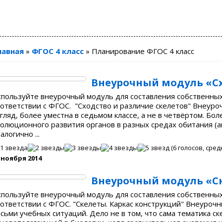
лавная
»
ФГОС 4 класс
»
Планирование ФГОС 4 класс
Внеурочный модуль «Сх
спользуйте внеурочный модуль для составления собственных
ответствии с ФГОС. "Сходство и различие скелетов" Внеуро
гляд, более уместна в седьмом классе, а не в четвёртом. Бо
олюционного развития органов в разных средах обитания (а
алогично ...
(
6
голосов, сред
 ноября 2014
Внеурочный модуль «Ск
спользуйте внеурочный модуль для составления собственных
ответствии с ФГОС. "Скелеты. Каркас конструкций" Внеурочн
сьми учебных ситуаций. Дело не в том, что сама тематика с