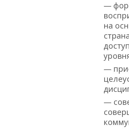
— фор
воспр
на осн
стран
досту
уровн
— прио
целеу
дисци
— сов
совер
комму