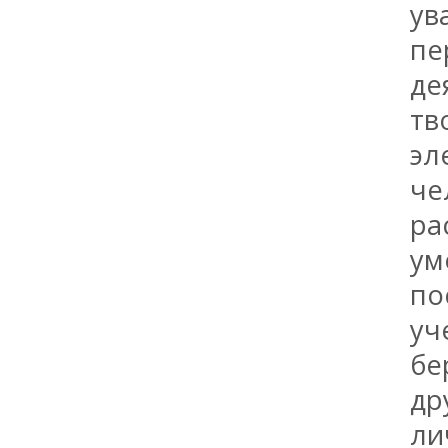
ув
пе
де
тв
эл
че
ра
ум
по
уч
бе
др
ли