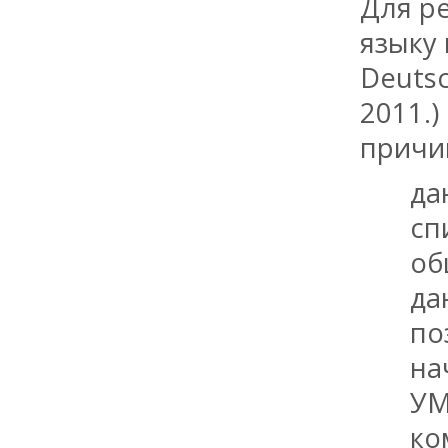
Для р
языку 
Deutsc
2011.
причи
да
сп
об
да
по
на
УМ
ко