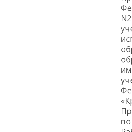
Фе
N2
уч
ис
об
об
им
уч
Фе
«К
Пр
по
Ра