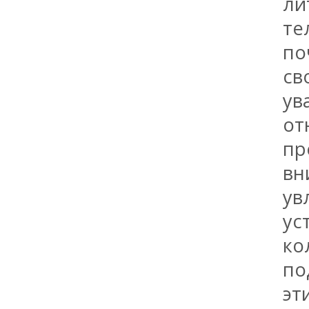
ли
те
по
св
ув
от
пр
вн
ув
ус
ко
по
эт