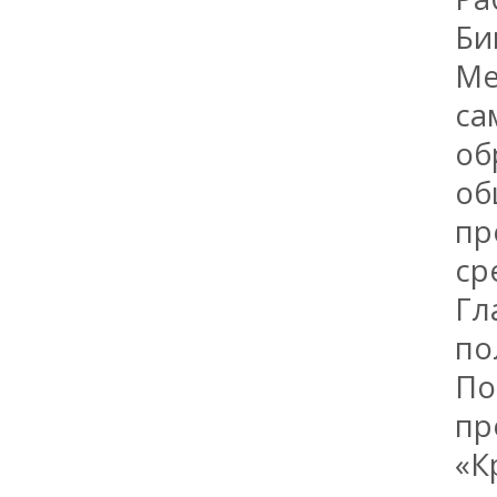
Би
Ме
са
об
об
пр
ср
Гл
по
По
пр
«К