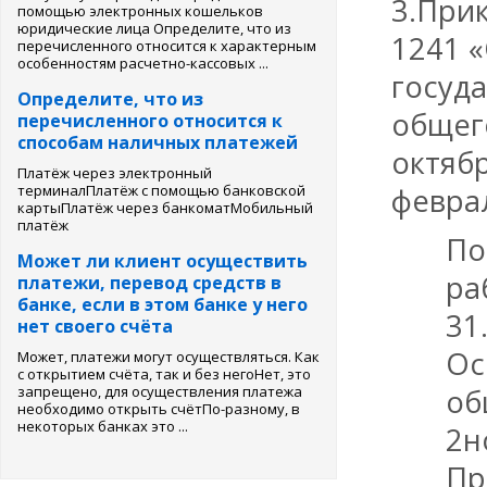
3.При
помощью электронных кошельков
юридические лица Определите, что из
1241 
перечисленного относится к характерным
особенностям расчетно-кассовых ...
госуд
Определите, что из
общег
перечисленного относится к
способам наличных платежей
октябр
Платёж через электронный
терминалПлатёж с помощью банковской
феврал
картыПлатёж через банкоматМобильный
платёж
По
Может ли клиент осуществить
ра
платежи, перевод средств в
банке, если в этом банке у него
31
нет своего счёта
Ос
Может, платежи могут осуществляться. Как
с открытием счёта, так и без негоНет, это
запрещено, для осуществления платежа
об
необходимо открыть счётПо-разному, в
некоторых банках это ...
2н
Пр