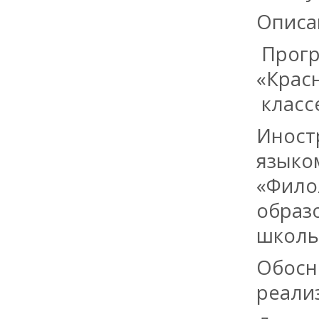
Описа
Прогр
«Крас
классе
Иност
языко
«Фило
образ
школь
Обосн
реали