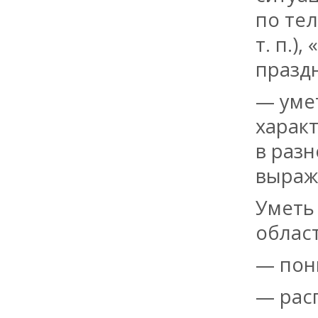
по тел
т. п.)
праздн
— уме
характ
в разн
выраж
Уметь
облас
— пон
— рас