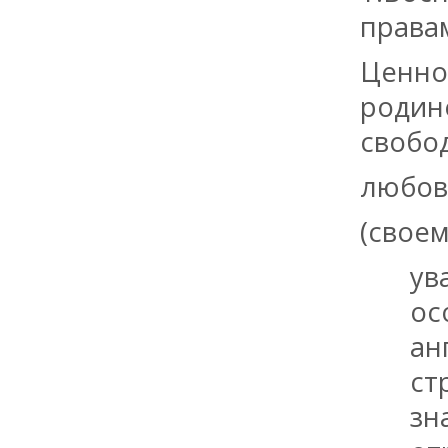
права
Ценнос
родине
свобод
любов
(своем
ув
ос
ан
ст
зн