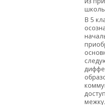
из пр
школы
В 5 к
осозн
начал
приоб
осно
следу
диффе
образ
комму
досту
межку