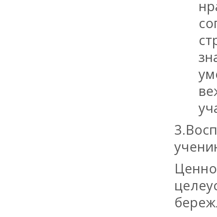
нр
со
ст
зн
ум
ве
уч
3.Вос
учению
Ценно
целеу
береж