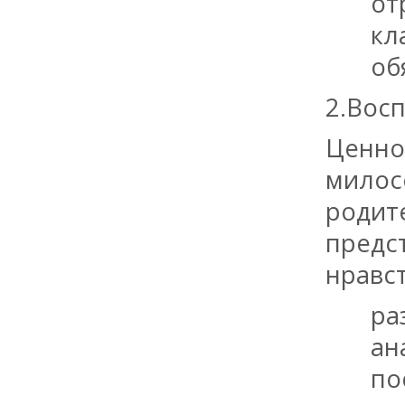
от
кл
об
2.Восп
Ценно
милос
родит
предс
нравс
ра
ан
по