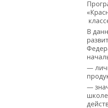
Прогр
«Крас
классе
В дан
разви
Федер
начал
— лич
проду
— зна
школе
дейст