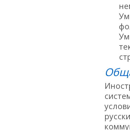
не
Ум
фо
Ум
те
ст
Обща
Иност
систе
услов
русск
комму