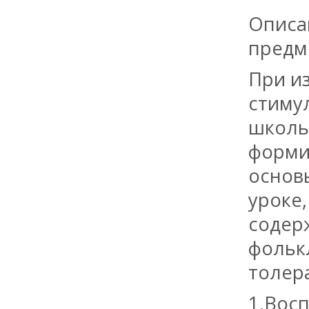
Описа
предм
При и
стиму
школь
форми
основ
уроке
содер
фольк
толера
1.Вос