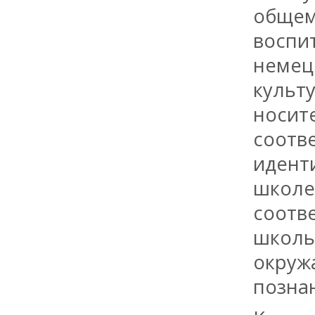
общем
воспи
немец
культу
носит
соотв
идент
школе
соотв
школь
окруж
позна