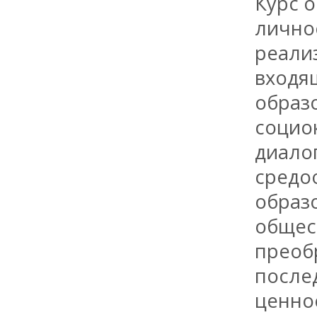
Курс о
лично
реали
входя
образ
социо
диалог
средо
образо
общес
преоб
послед
ценно