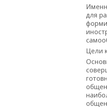
Именн
для р
форми
иност
самоо
Цели 
Основ
совер
готов
общен
наибо
общени