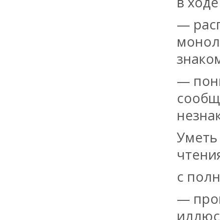
в ходе
— рас
монол
знако
— пон
сообщ
незна
Уметь
чтени
с пол
— про
иллюс