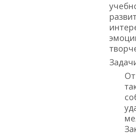
учебн
развит
интер
эмоци
творч
Задачи
От
та
со
уд
ме
За