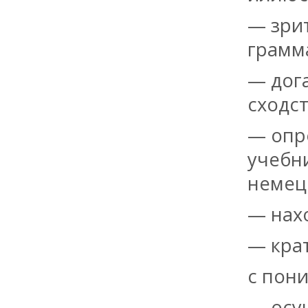
— зри
грамм
— дог
сходст
— опр
учебн
немецк
— нах
— кра
с пон
— осущ