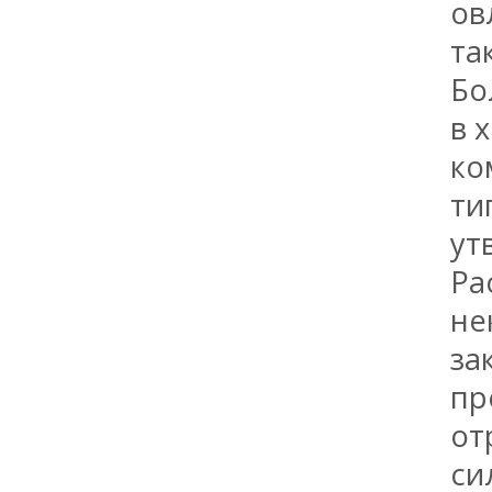
ов
та
Бо
в 
ко
ти
ут
Ра
не
за
пр
от
си