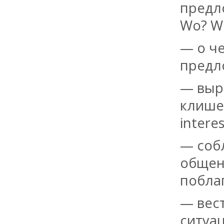
предл
Wo? Wo
— о ч
предл
— выр
клише:
intere
— соб
общени
поблаг
— вес
ситуац