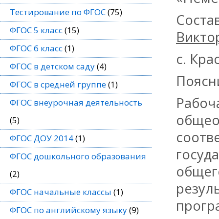
Тестирование по ФГОС
(75)
Соста
ФГОС 5 класс
(15)
Викто
ФГОС 6 класс
(1)
с. Кра
ФГОС в детском саду
(4)
Поясн
ФГОС в средней группе
(1)
Рабоч
ФГОС внеурочная деятельность
общео
(5)
соотв
ФГОС ДОУ 2014
(1)
госуд
ФГОС дошкольного образования
общег
(2)
резул
ФГОС начальные классы
(1)
прогр
ФГОС по английскому языку
(9)