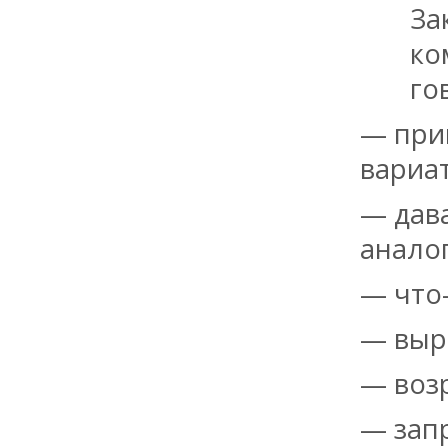
За
ко
го
— прив
вариа
— дава
анало
— что
— выр
— воз
— зап