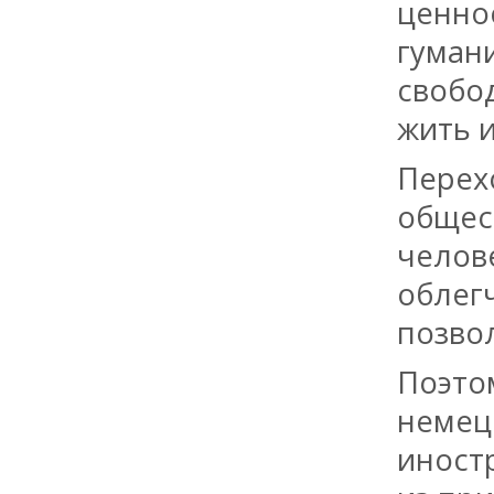
ценно
гуман
свобод
жить 
Перех
общес
челов
облег
позво
Поэто
немец
иност