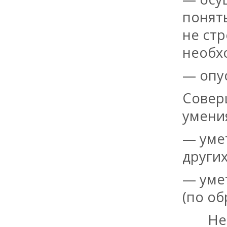
понять
не стр
необх
— опу
Совер
умени
— умет
других
— уме
(по об
Не