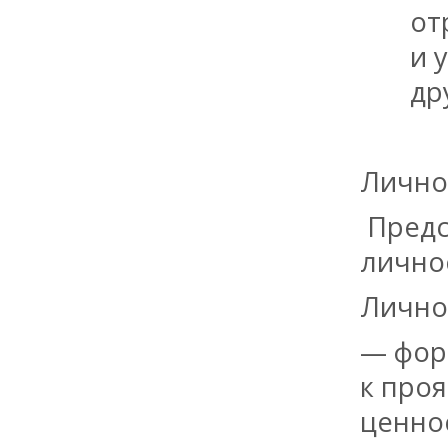
от
и 
др
Лично
Предс
лично
Лично
— фор
к про
ценно