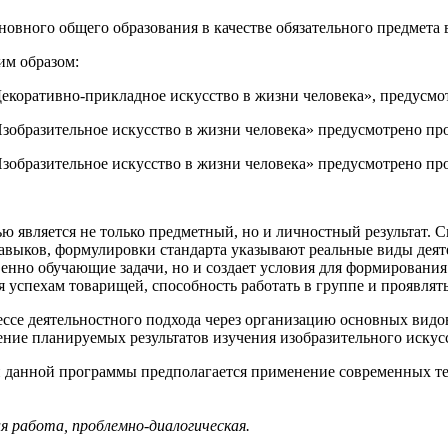
новного общего образования в качестве обязательного предмета 
им образом:
к «Декоративно-прикладное искусство в жизни человека», предусм
к «Изобразительное искусство в жизни человека» предусмотрено п
к «Изобразительное искусство в жизни человека» предусмотрено п
ю является не только предметный, но и личностный результат. 
 навыков, формулировки стандарта указывают реальные виды дея
енно обучающие задачи, но и создает условия для формирования 
 успехам товарищей, способность работать в группе и проявлять
ссе деятельностного подхода через организацию основных видо
ение планируемых результатов изучения изобразительного искус
и данной программы предполагается применение современных те
я работа, проблемно-диалогическая.