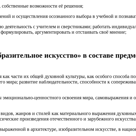
, собственные возможности её решения;
шений и осуществления осознанного выбора в учебной и познава
ю деятельность с учителем и сверстниками; работать индивидуал
 формулировать, аргументировать и отстаивать своё мнение;
разительное искусство» в составе пред
как части их общей духовной культуры, как особого способа по
го мира; развитие наблюдательности, способности к сопережив
ы эмоционально-ценностного освоения мира, самовыражения и о
ё видов, жанров и стилей как материального выражения духовн
сические произведения отечественного и зарубежного искусства
, выраженной в архитектуре, изобразительном искусстве, в нац