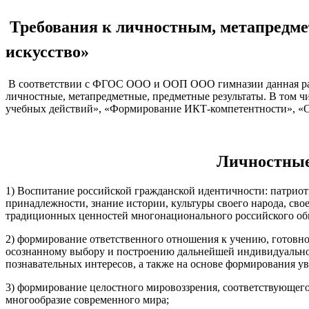
Требования к личностным, метапредм
искусство»
В соответствии с ФГОС ООО и ООП ООО гимназии данная раб
личностные, метапредметные, предметные результаты. В том
учебных действий», «Формирование ИКТ-компетентности», «Осн
Личностные резул
1) Воспитание российской гражданской идентичности: патриот
принадлежности, знание истории, культуры своего народа, сво
традиционных ценностей многонационального российского обще
2) формирование ответственного отношения к учению, готовн
осознанному выбору и построению дальнейшей индивидуальной
познавательных интересов, а также на основе формирования ув
3) формирование целостного мировоззрения, соответствующег
многообразие современного мира;