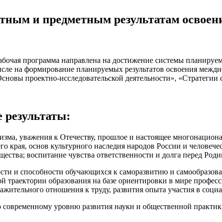
етным и предметным результатам
освоен
очая программа направлена на достижение системы планируем
 числе на формирование планируемых результатов освоения ме
овы проектно-исследовательской деятельности», «Стратегии см
ьтаты:
изма, уважения к Отечеству, прошлое и настоящее многонациона
его края, основ культурного наследия народов России и человече
ства; воспитание чувства ответственности и долга перед Роди
ости и способности обучающихся к саморазвитию и самообразов
 траектории образования на базе ориентировки в мире профес
ажительного отношения к труду, развития опыта участия в социа
о современному уровню развития науки и общественной практик