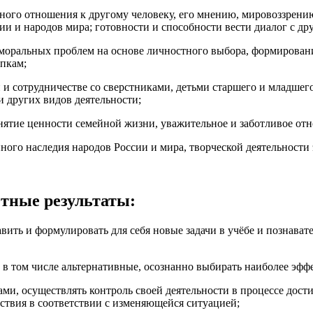
ого отношения к другому человеку, его мнению, мировоззрению, 
сии и народов мира; готовности и способности вести диалог с д
 моральных проблем на основе личностного выбора, формирован
упкам;
 сотрудничестве со сверстниками, детьми старшего и младшего 
и других видов деятельности;
инятие ценности семейной жизни, уважительное и заботливое отн
нного наследия народов России и мира, творческой деятельности 
ультаты:
авить и формулировать для себя новые задачи в учёбе и познава
, в том числе альтернативные, осознанно выбирать наиболее эф
ами, осуществлять контроль своей деятельности в процессе дости
ствия в соответствии с изменяющейся ситуацией;