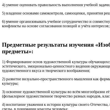
4) умение оценивать правильность выполнения учебной задачи
5) владение основами самоконтроля, самооценки, принятия ре
6)
у
мение организовывать учебное сотрудничество и совместну
конфликты на основе согласования позиций и учёта интересов;
Предметные результаты изучения «Изоб
предметы»:
1) Формирование основ художественной культуры обучающихся 
эстетического, эмоционально-ценностного видения окружающе
художественного вкуса и творческого воображения;
2) развитие визуально-пространственного мышления как форм
культуры;
3) освоение художественной культуры во всём многообразии е
(фольклорное художественное творчество разных народов, клас
4) воспитание уважения к истории культуры своего Отечества
среды, в понимании красоты человека;