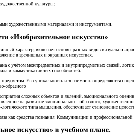
 художественной культуры;
ными художественными материалами и инструментами.
та «Изобразительное искусство»
ивный характер, включает основы разных видов визуально -прос
ражение в зрелищных и экранных искусствах.
ана с учётом межпредметных и внутрипредметных связей, логик
циала и коммуникативных способностей.
м предметом. Его уникальность и значимость определяются наце
но-образного
сприятия сложных объектов и явлений, эмоционального оценив
равленное на развитие эмоционально – образного, художественн
-логического типа мышления, обеспечивает становление целост
раза как средства познания. Коммуникации и профессиональной 
ьное искусство» в учебном плане.