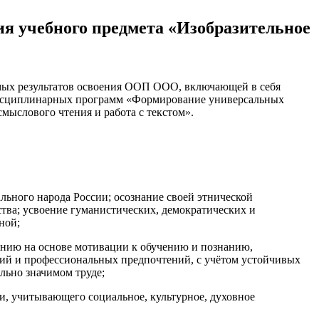
ия учебного предмета «Изобразительное
ых результатов освоения ООП ООО, включающей в себя
ждисциплинарных программ «Формирование универсальных
ыслового чтения и работа с текстом».
льного народа России; осознание своей этнической
ства; усвоение гуманистических, демократических и
ной;
анию на основе мотивации к обучению и познанию,
сий и профессиональных предпочтений, с учётом устойчивых
льно значимом труде;
и, учитывающего социальное, культурное, духовное